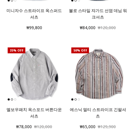
미니자수 스트라이프 옥스퍼드
볼로 스타일 쟈가드 선염 데님 워
셔츠
크셔츠
₩99,800
₩84,000
₩120,000
35% OFF
50% OFF
엘보우패치 옥스포드 버튼다운
에스닉 멀티 스트라이프 긴팔셔
셔츠
츠
₩78,000
₩120,000
₩65,000
₩129,900