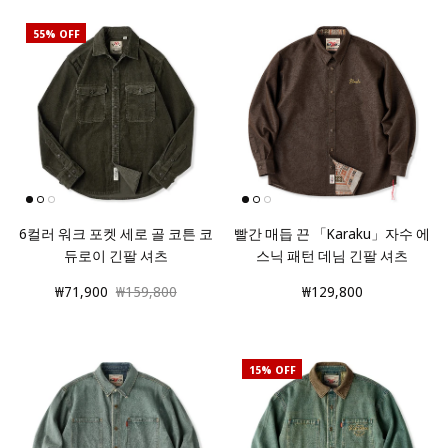
55% OFF
6컬러 워크 포켓 세로 골 코튼 코
빨간 매듭 끈 「Karaku」자수 에
듀로이 긴팔 셔츠
스닉 패턴 데님 긴팔 셔츠
₩71,900
₩159,800
₩129,800
15% OFF