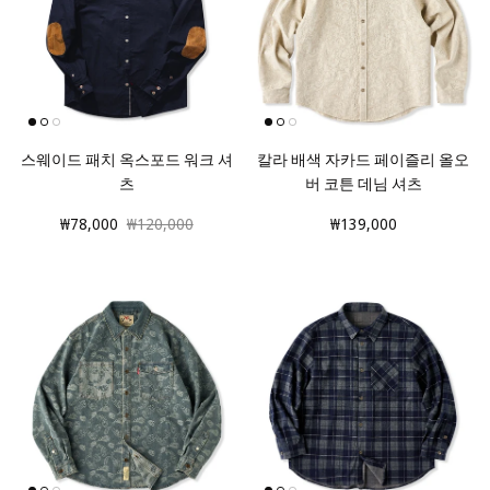
스웨이드 패치 옥스포드 워크 셔
칼라 배색 자카드 페이즐리 올오
츠
버 코튼 데님 셔츠
₩78,000
₩120,000
₩139,000