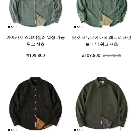
아메카지 스테디셀러 워싱 가공
옷깃·코듀로이 배색 레트로 프린
워크 셔츠
트 데님 워크 셔츠
₩109,800
₩109,800
₩129,800