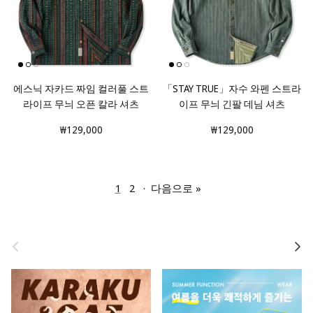
에스닉 자카드 짜임 컬러풀 스트
「STAY TRUE」자수 와펜 스트라
라이프 무늬 오픈 칼라 셔츠
이프 무늬 긴팔 데님 셔츠
₩129,000
₩129,000
1
2
·
다음으로 »
돌아가기
다음