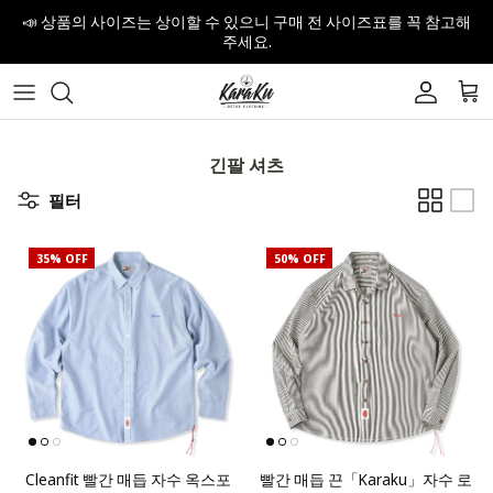
내용으로 건너뛰기
📣
상품의 사이즈는 상이할 수 있으니 구매 전 사이즈표를 꼭 참고해
주세요.
계정
장
긴팔 셔츠
필터
35% OFF
50% OFF
Cleanfit 빨간 매듭 자수 옥스포
빨간 매듭 끈「Karaku」자수 로