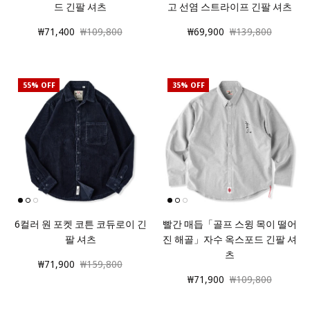
드 긴팔 셔츠
고 선염 스트라이프 긴팔 셔츠
₩71,400
₩109,800
₩69,900
₩139,800
55% OFF
35% OFF
6컬러 원 포켓 코튼 코듀로이 긴
빨간 매듭「골프 스윙 목이 떨어
팔 셔츠
진 해골」자수 옥스포드 긴팔 셔
츠
₩71,900
₩159,800
₩71,900
₩109,800