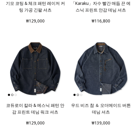
기모 코팅 & 체크 패턴 레이저 커
「Karaku」자수 빨간 매듭 끈 에
팅 가공 긴팔 셔츠
스닉 프린트 안감 데님 셔츠
₩129,000
₩116,800
코듀로이 칼라 & 에스닉 패턴 안
우드 비즈 참 ＆ 오더메이드 버튼
감 프린트 데님 워크 셔츠
데님 셔츠
₩129,000
₩139,000