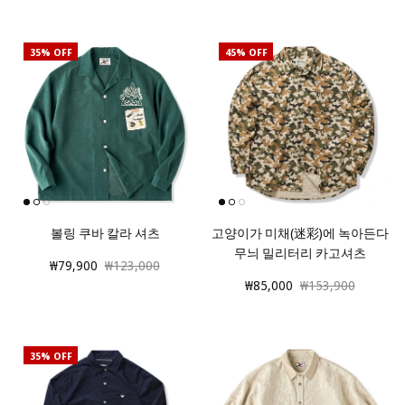
35% OFF
45% OFF
볼링 쿠바 칼라 셔츠
고양이가 미채(迷彩)에 녹아든다
무늬 밀리터리 카고셔츠
₩79,900
₩123,000
₩85,000
₩153,900
35% OFF