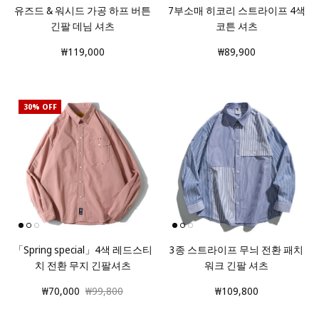
유즈드 & 워시드 가공 하프 버튼
7부소매 히코리 스트라이프 4색
긴팔 데님 셔츠
코튼 셔츠
₩119,000
₩89,900
30% OFF
「Spring special」4색 레드스티
3종 스트라이프 무늬 전환 패치
치 전환 무지 긴팔셔츠
워크 긴팔 셔츠
₩70,000
₩99,800
₩109,800