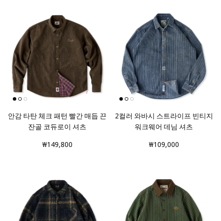
안감 타탄 체크 패턴 빨간 매듭 끈
2컬러 와바시 스트라이프 빈티지
잔골 코듀로이 셔츠
워크웨어 데님 셔츠
₩149,800
₩109,000