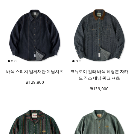
배색 스티치 입체재단 데님셔츠
코듀로이 칼라 배색 헤링본 자카
드 직조 데님 워크 셔츠
₩129,800
₩139,000