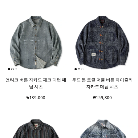
앤티크 버튼 자카드 체크 패턴 데
우드 톤 토글 더플 버튼 페이즐리
님 셔츠
자카드 데님 셔츠
₩139,000
₩159,800