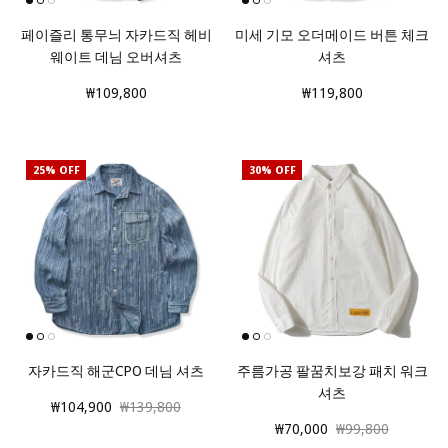
페이즐리 통무늬 자카드직 헤비
미세 기모 오더메이드 버튼 체크
웨이트 데님 오버셔츠
셔츠
₩109,800
₩119,800
25% OFF
30% OFF
자카드직 해군CPO 데님 셔츠
주름가공 팔꿈치보강 패치 워크
셔츠
₩104,900
₩139,800
₩70,000
₩99,800