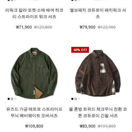
리워크 칼라·포켓·소매 배색 히코
엘보패치 코듀로이 패치워크 셔
리 스트라이프 워크 셔츠
츠
₩71,900
₩129,800
₩79,900
₩122,900
40% OFF
유즈드 가공 레트로 스트라이프
울 혼방 트위드 체크무늬 전환 코
무늬 헤비웨이트 오버셔츠
튼 코듀로이 긴팔 셔츠
₩109,800
₩83,900
₩139,800