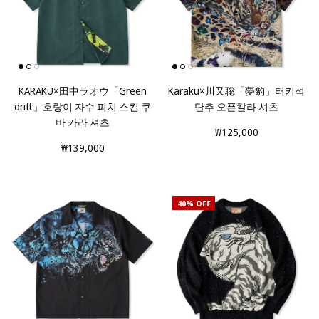
KARAKU×田中ラオウ「Green
Karaku×川又聡「夢豹」터키석
drift」호랑이 자수 피치 스킨 쿠
단추 오픈칼라 셔츠
바 카라 셔츠
₩125,000
₩139,000
40% OFF