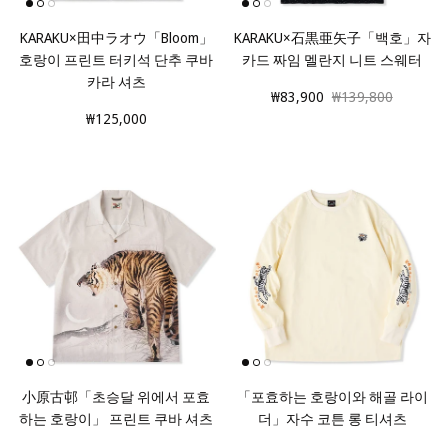
KARAKU×田中ラオウ「Bloom」
KARAKU×石黒亜矢子「백호」자
호랑이 프린트 터키석 단추 쿠바
카드 짜임 멜란지 니트 스웨터
카라 셔츠
₩83,900
₩139,800
₩125,000
小原古邨「초승달 위에서 포효
「포효하는 호랑이와 해골 라이
하는 호랑이」 프린트 쿠바 셔츠
더」자수 코튼 롱 티셔츠