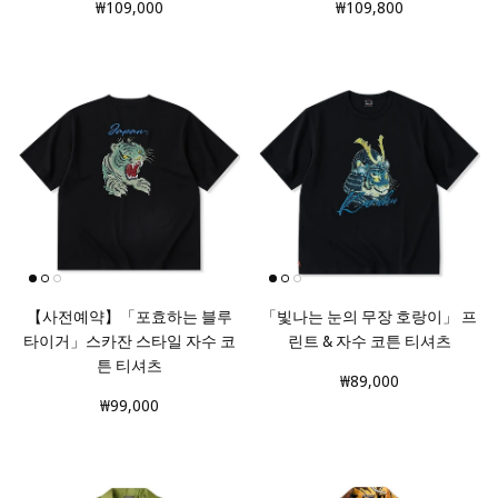
₩109,000
₩109,800
【사전예약】「포효하는 블루
「빛나는 눈의 무장 호랑이」 프
타이거」스카잔 스타일 자수 코
린트 & 자수 코튼 티셔츠
튼 티셔츠
₩89,000
₩99,000