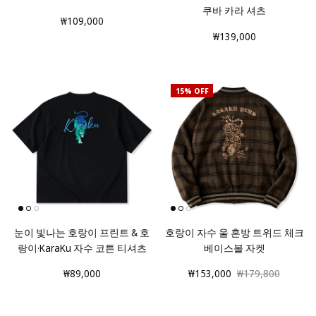
쿠바 카라 셔츠
₩109,000
₩139,000
15% OFF
눈이 빛나는 호랑이 프린트 & 호
호랑이 자수 울 혼방 트위드 체크
랑이·KaraKu 자수 코튼 티셔츠
베이스볼 자켓
₩89,000
₩153,000
₩179,800