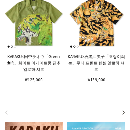
KARAKU×田中ラオウ「Green
KARAKU×石黒亜矢子「호랑이의
drift」화이트 아게이트풍 단추
눈」무늬 프린트 텐셀 알로하 셔
알로하 셔츠
츠
₩125,000
₩139,000
돌아가기
다음