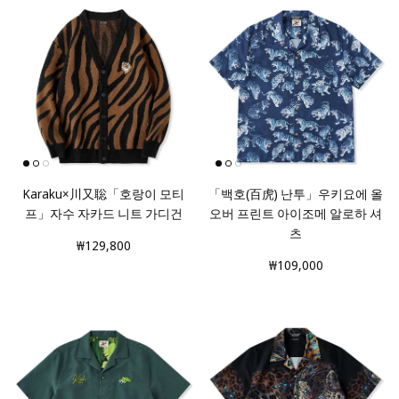
Karaku×川又聡「호랑이 모티
「백호(百虎) 난투」우키요에 올
프」자수 자카드 니트 가디건
오버 프린트 아이조메 알로하 셔
츠
₩129,800
₩109,000