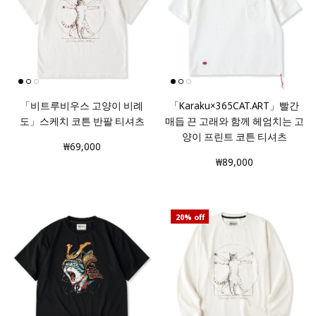
「비트루비우스 고양이 비례
「Karaku×365CAT.ART」빨간
도」스케치 코튼 반팔 티셔츠
매듭 끈 고래와 함께 헤엄치는 고
양이 프린트 코튼 티셔츠
₩69,000
₩89,000
20% off