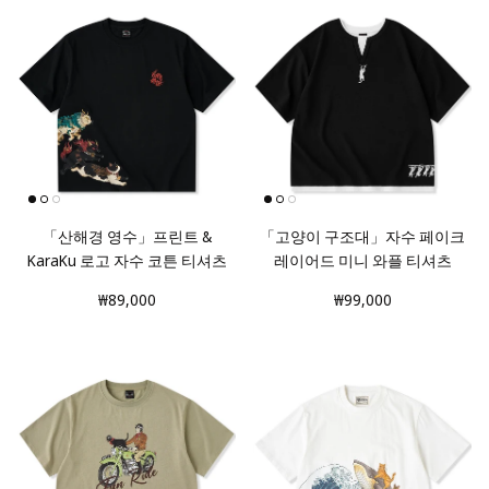
「산해경 영수」프린트 &
「고양이 구조대」자수 페이크
KaraKu 로고 자수 코튼 티셔츠
레이어드 미니 와플 티셔츠
₩89,000
₩99,000