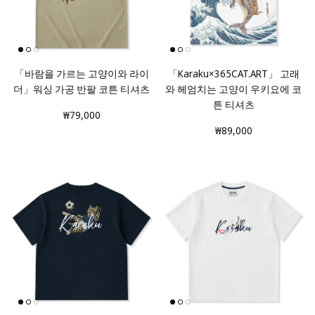
「바람을 가르는 고양이와 라이
「Karaku×365CAT.ART」 고래
더」워싱 가공 반팔 코튼 티셔츠
와 헤엄치는 고양이 우키요에 코
튼 티셔츠
₩79,000
₩89,000