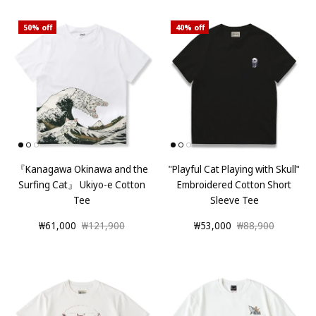
50% off
40% off
『Kanagawa Okinawa and the
"Playful Cat Playing with Skull"
Surfing Cat』 Ukiyo-e Cotton
Embroidered Cotton Short
Tee
Sleeve Tee
₩61,000
₩121,900
₩53,000
₩88,900