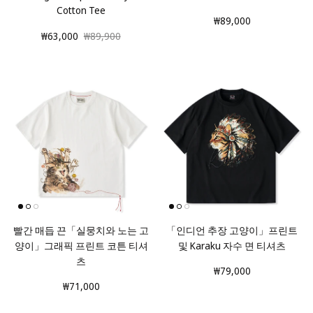
Cotton Tee
₩89,000
₩63,000
₩89,900
빨간 매듭 끈「실뭉치와 노는 고
「인디언 추장 고양이」프린트
양이」그래픽 프린트 코튼 티셔
및 Karaku 자수 면 티셔츠
츠
₩79,000
₩71,000