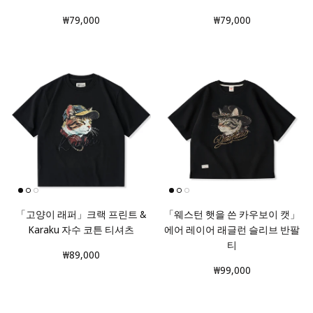
₩79,000
₩79,000
「고양이 래퍼」크랙 프린트 &
「웨스턴 햇을 쓴 카우보이 캣」
Karaku 자수 코튼 티셔츠
에어 레이어 래글런 슬리브 반팔
티
₩89,000
₩99,000