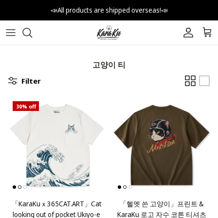
Skip to content
📣All products are shipped overseas!📣
Account
Car
고양이 티
Filter
30% off
「KaraKuｘ365CAT.ART」Cat
「헬멧 쓴 고양이」프린트 &
looking out of pocket Ukiyo-e
KaraKu 로고 자수 코튼 티셔츠