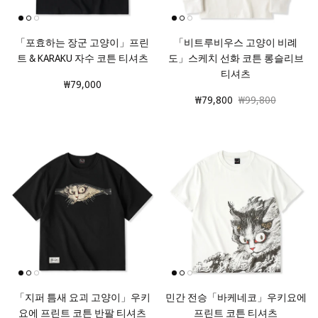
「포효하는 장군 고양이」프린
「비트루비우스 고양이 비례
트 & KARAKU 자수 코튼 티셔츠
도」스케치 선화 코튼 롱슬리브
티셔츠
₩79,000
₩79,800
₩99,800
「지퍼 틈새 요괴 고양이」우키
민간 전승「바케네코」우키요에
요에 프린트 코튼 반팔 티셔츠
프린트 코튼 티셔츠