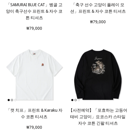
「SAMURAI BLUE CAT」벵골 고
「축구 선수 고양이 플레이 모
양이 축구선수 프린트 & 자수 코
션」프린트 & 자수 코튼 티셔츠
튼 티셔츠
₩79,000
₩79,000
「캣 치프」프린트 & Karaku 자
【사전예약】「포효하는 고등어
수 코튼 티셔츠
태비 고양이」요코스카 스타일
자수 코튼 긴팔 티셔츠
₩79,000